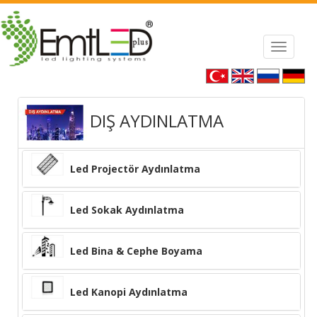
ke Jewelry Online
Louis Vuitton Handbag
Toggle
navigat
DIŞ AYDINLATMA
Led Projectör Aydınlatma
Led Sokak Aydınlatma
Led Bina & Cephe Boyama
Led Kanopi Aydınlatma