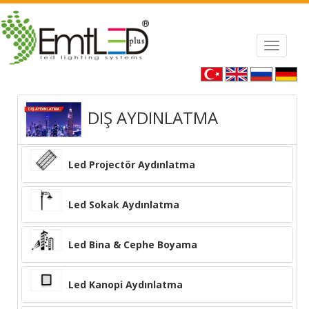
ton Handbags Replica
Fake Jewelry Onlin
Toggle
navigat
DIŞ AYDINLATMA
Led Projectör Aydınlatma
Led Sokak Aydınlatma
Led Bina & Cephe Boyama
Led Kanopi Aydınlatma