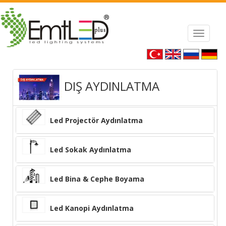
tton Handbags Replica
Fake Jewelry Onli
Toggle
navigat
DIŞ AYDINLATMA
Led Projectör Aydınlatma
Led Sokak Aydınlatma
Led Bina & Cephe Boyama
Led Kanopi Aydınlatma