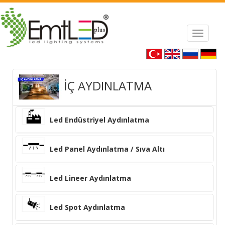
Where you can buy
Louis Vuitton imitazioni
Louis Vuitton t
Handbags Replica
Louis Vuitton Handbag
Toggle
navigat
İÇ AYDINLATMA
Led Endüstriyel Aydınlatma
Led Panel Aydınlatma / Sıva Altı
Led Lineer Aydınlatma
Led Spot Aydınlatma