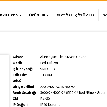
KKIMIZDA
ÜRÜNLER
SEKTÖREL ÇÖZÜMLER
D
ne
High Quality Replica Handbags
Louis V
Gövde
Alüminyum Ekstrüzyon Gövde
Optik
Led Difüzör
Işık Kaynağı
SMD LED
Tüketim
14 Watt
Gücü
Giriş Gerilimi
220-240V AC 50/60 Hz
Renk Sıcaklığı
3000K / 4000K / 6500K / Red /Blue / Green
CRI
Ra>80
IP Değeri
IP40 Koruma