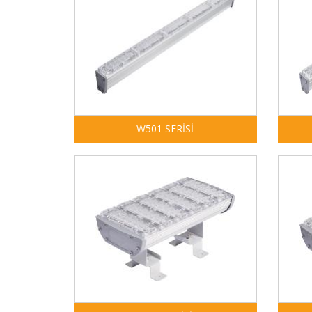
W501 SERİSİ