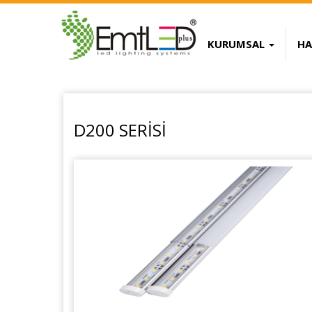
KURUMSAL
HA
tton Handbags Replica
Fake Jewelry Onli
D200 SERİSİ